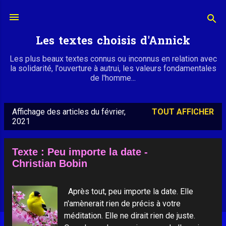
Accéder au contenu principal
Les textes choisis d'Annick
Les plus beaux textes connus ou inconnus en relation avec
la solidarité, l'ouverture à autrui, les valeurs fondamentales
de l'homme...
Affichage des articles du février,
TOUT AFFICHER
A
2021
r
t
Texte : Peu importe la date -
i
Christian Bobin
c
l
Après tout, peu importe la date. Elle
e
n'amènerait rien de précis à votre
méditation. Elle ne dirait rien de juste.
s