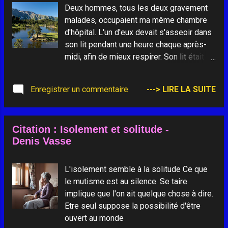
Deux hommes, tous les deux gravement
malades, occupaient ma même chambre
d'hôpital. L'un d'eux devait s'asseoir dans
son lit pendant une heure chaque après-
midi, afin de mieux respirer. Son lit était à
côté de la seule fenêtre de la chambre.
L'autre devait passer ses journées couché
Enregistrer un commentaire
---> LIRE LA SUITE
sur le dos. Les deux compagnons
d'infortune se parlaient pendant les
heures. Ils parlaient de leurs épouses et
Citation : Isolement et solitude -
familles, décrivaient leur maison, leur
Denis Vasse
travail, leur participation dans le service
militaire et les endroits où ils avaient été
en vacances. Et chaque après-midi, quand
L'isolement semble à la solitude Ce que
l'homme dans le lit près de la fenêtre
le mutisme est au silence. Se taire
pouvait s'asseoir, il passait le temps à
implique que l'on ait quelque chose à dire.
décrire à son compagnon de chambre tout
Etre seul suppose la possibilité d'être
ce qu'il voyait dehors. L'homme dans
ouvert au monde
l'autre lit commença à vivre pour ces