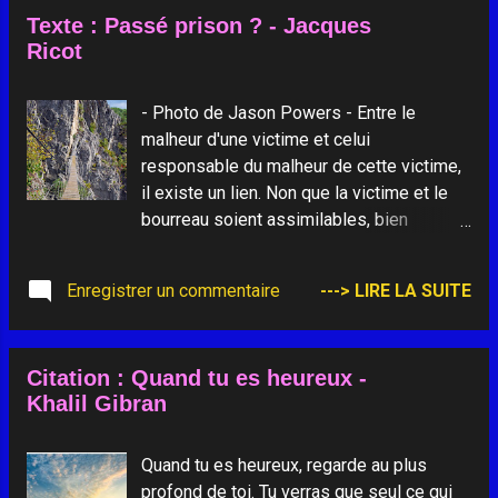
faut, ses coursiers fougueux.
tous ces ...
Texte : Passé prison ? - Jacques
Ricot
- Photo de Jason Powers - Entre le
malheur d'une victime et celui
responsable du malheur de cette victime,
il existe un lien. Non que la victime et le
bourreau soient assimilables, bien
évidemment, mais tous deux peuvent se
laisser emprisonner dans la prison du
Enregistrer un commentaire
---> LIRE LA SUITE
passé. La victime peut devenir l'esclave
de sa rancune, le bourreau, de son remord.
Le fardeau du passé obstrue l'horizon du
Citation : Quand tu es heureux -
futur dans les deux cas. Il existe pourtant
Khalil Gibran
un moyen, mais pas toujours humainement
possible, de sortir de cet enfermement :
l'offensé peut convertir sa rancune en
Quand tu es heureux, regarde au plus
pardon, et l'offenseur peut transformer
profond de toi. Tu verras que seul ce qui