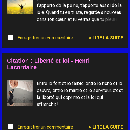
son remord en repentir. Ainsi, on peut
t'apporte de la peine, t'apporte aussi de la
quitter la prison du passé et s'ouvrir à la
joie. Quand tu es triste, regarde à nouveau
nouveauté d'un avenir enfin devenu
dans ton cœur, et tu verras que tu pleures
possible.
ce qui te rendait heureux.
Enregistrer un commentaire
---> LIRE LA SUITE
Citation : Liberté et loi - Henri
Lacordaire
Entre le fort et le faible, entre le riche et le
pauvre, entre le maître et le serviteur, c'est
la liberté qui opprime et la loi qui
affranchit !
Enregistrer un commentaire
---> LIRE LA SUITE