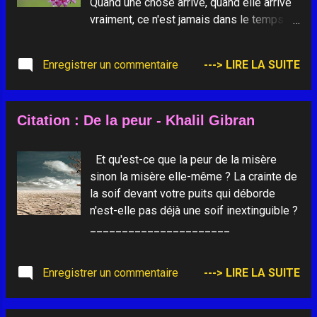
Quand une chose arrive, quand elle arrive
vraiment, ce n'est jamais dans le temps
qu'elle arrive. La mort, l'amour, la beauté,
quand ils surviennent par grâce, par
Enregistrer un commentaire
---> LIRE LA SUITE
chance, ce n'est jamais dans le temps que
cela se passe. Il n'arrive jamais rien dans
le temps - que du temps.
Citation : De la peur - Khalil Gibran
Et qu'est-ce que la peur de la misère
sinon la misère elle-même ? La crainte de
la soif devant votre puits qui déborde
n'est-elle pas déjà une soif inextinguible ?
______________________
Enregistrer un commentaire
---> LIRE LA SUITE