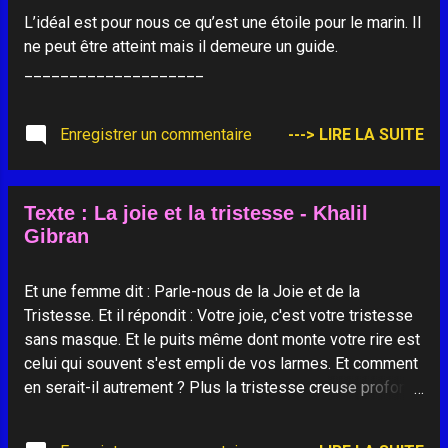
L’idéal est pour nous ce qu’est une étoile pour le marin. Il
ne peut être atteint mais il demeure un guide.
____________________
Enregistrer un commentaire
---> LIRE LA SUITE
Texte : La joie et la tristesse - Khalil
Gibran
Et une femme dit : Parle-nous de la Joie et de la
Tristesse. Et il répondit : Votre joie, c'est votre tristesse
sans masque. Et le puits même dont monte votre rire est
celui qui souvent s'est empli de vos larmes. Et comment
en serait-il autrement ? Plus la tristesse creuse profond
dans votre être, plus s'ouvre en vous un espace pour la
joie. La coupe qui contient votre vin n'est-elle pas celle