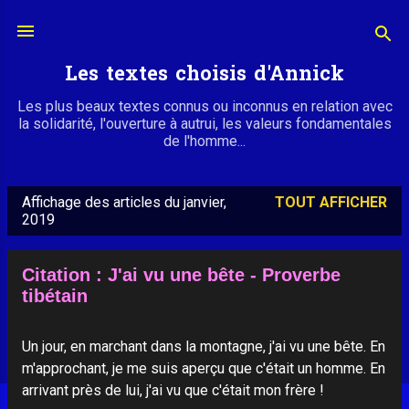
Accéder au contenu principal
Les textes choisis d'Annick
Les plus beaux textes connus ou inconnus en relation avec
la solidarité, l'ouverture à autrui, les valeurs fondamentales
de l'homme...
Affichage des articles du janvier,
TOUT AFFICHER
A
2019
r
t
Citation : J'ai vu une bête - Proverbe
i
tibétain
c
l
Un jour, en marchant dans la montagne, j'ai vu une bête. En
e
m'approchant, je me suis aperçu que c'était un homme. En
arrivant près de lui, j'ai vu que c'était mon frère !
s