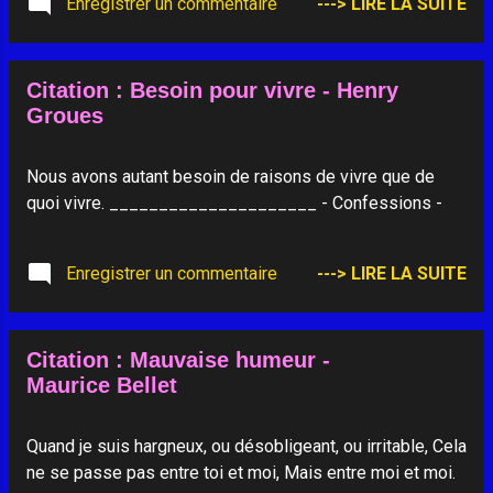
Enregistrer un commentaire
---> LIRE LA SUITE
qui passa par le four du potier ? Et le luth qui pacifie
votre âme n'est-il pas cette pièce de bois qui fut creusée
par le couteau ? Lorsque vous vous réjouissez, regardez
Citation : Besoin pour vivre - Henry
dans les abîmes de votre cœur, vous découvrirez que ce
Groues
qui vous donna la tristesse est cela même qui vous
donna la joie. Et quand vous êtes submergés pas le
chagrin, regardez à nouveau dans votre cœur, vous vous
Nous avons autant besoin de raisons de vivre que de
apercevrez que ce que vous déplorez n'est que cela qui
quoi vivre. _____________________ - Confessions -
vous fut jubilation. Certain d'entre vous disent : « La joie a
plus de grande valeur que la tristesse. » Et d...
Enregistrer un commentaire
---> LIRE LA SUITE
Citation : Mauvaise humeur -
Maurice Bellet
Quand je suis hargneux, ou désobligeant, ou irritable, Cela
ne se passe pas entre toi et moi, Mais entre moi et moi.