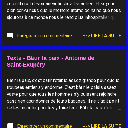
lumière jaillira Et portera ton nom
ce qu'il croit devoir anéantir chez les autres. Et soyons
bien convaincus que le moindre atome de haine que nous
ajoutons à ce monde nous le rend plus inhospitalier qu'il
ne l'est déjà. ________________________
Enregistrer un commentaire
---> LIRE LA SUITE
Texte - Bâtir la paix - Antoine de
Saint-Exupéry
Bâtir la paix, c'est bâtir l'étable assez grande pour que le
troupeau entier s'y endorme. C'est bâtir le palais assez
vaste pour que tous les hommes s'y puissent rejoindre
sans rien abandonner de leurs bagages. Il ne s'agit point
de les amputer pour les y faire tenir. Bâtir la paix c'est
obtenir de Dieu qu'il prête son manteau de berger pour
recevoir les hommes dans toute l'étendue de leurs
Enregistrer un commentaire
---> LIRE LA SUITE