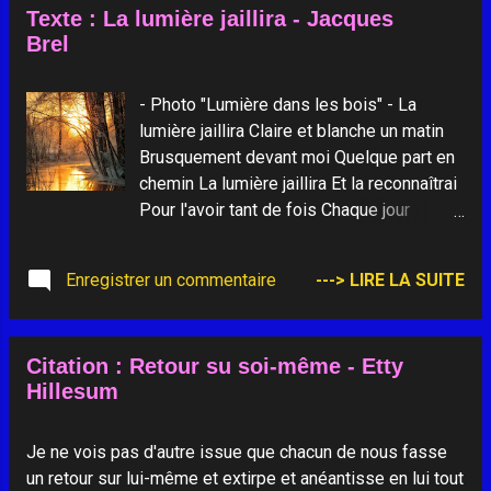
Texte : La lumière jaillira - Jacques
Brel
- Photo "Lumière dans les bois" - La
lumière jaillira Claire et blanche un matin
Brusquement devant moi Quelque part en
chemin La lumière jaillira Et la reconnaîtrai
Pour l'avoir tant de fois Chaque jour
espérée La lumière jaillira Et de la voir si
belle Je connaîtrai pourquoi J'avais tant
Enregistrer un commentaire
---> LIRE LA SUITE
besoin d'elle... La lumière jaillira Et je
l'inviterai A venir sous mon toit Pour y tout
transformer... La lumière jaillira Parsemant
Citation : Retour su soi-même - Etty
mes silences De sourires de joie Qui
Hillesum
meurent et recommencent La lumière
jaillira Qu'éternel voyageur Mon cœur en
vain chercha Mais qui était en mon cœur
Je ne vois pas d'autre issue que chacun de nous fasse
La lumière jaillira Reculant l'horizon La
un retour sur lui-même et extirpe et anéantisse en lui tout