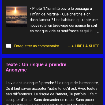
l'approche du pire, ils savent désamorcer l'angoisse de
la performance avant de se lancer dans un projet : ils
- Photo "L'humilité ouvre le passage à
visionnent l'échec éventuel et voient s'ils pourront vivre
l'infini" de Martine - Que cherche-t-on
avec. Libérés alors de l'anxiété de ne pas réussir, ils
dans l'amour ? Une habitude qui reste une
avancent hardiment dans l'action. Un petit test : pre...
nouveauté, un breuvage qui apaise la soif
en tant que vide et souffrance et qui la
dilate en tant que capacité et désir ? En un
mot, l'inépuisable dans le monde de la
Enregistrer un commentaire
---> LIRE LA SUITE
limite : l'impossible !
_____________________
Texte : Un risque à prendre -
Anonyme
La vie est un risque à prendre ! Le risque de la rencontre,
Où il faut savoir accepter l'autre tel qu'il est, Avec toutes
ses différences. Le risque de l'Amour, Où parfois, il faut
accepter d'aimer Sans demander en retour Sans poser