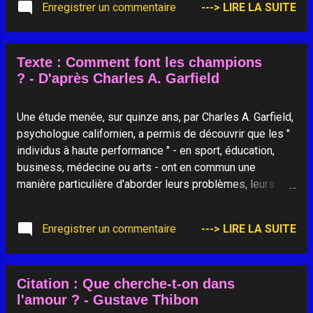
Enregistrer un commentaire
---> LIRE LA SUITE
est l’épreuve qui conduit au succès. Mon
Dieu, si tu me dépouilles des richesses,
laisse-moi l’espérance et si Tu me
dépouilles du succès, laisse-moi la force
Texte : Comment font les champions
de la volonté pour pouvoir vaincre l’échec.
? - D'après Charles A. Garfield
Si tu me dépouilles du don de la santé,
laisse-moi la grâce de la...
Une étude menée, sur quinze ans, par Charles A. Garfield,
psychologue californien, a permis de découvrir que les "
individus à haute performance " - en sport, éducation,
business, médecine ou arts - ont en commun une
manière particulière d'aborder leurs problèmes, leurs
objectifs et leurs risques : Ils résolvent les problèmes
au lieu de rechercher les responsabilités. Ils répètent
Enregistrer un commentaire
---> LIRE LA SUITE
mentalement les actions et évènement à venir. Ils
prennent leurs risques en confiance, après avoir examiné
ce qui peut arriver au pire. Ils savent déléguer, s'arrêter
Citation : Que cherche-t-on dans
de travailler et prendre des vacances. Ils savent éviter le
l'amour ? - Gustave Thibon
stress et ne se laissent pas envahir par les détails. À