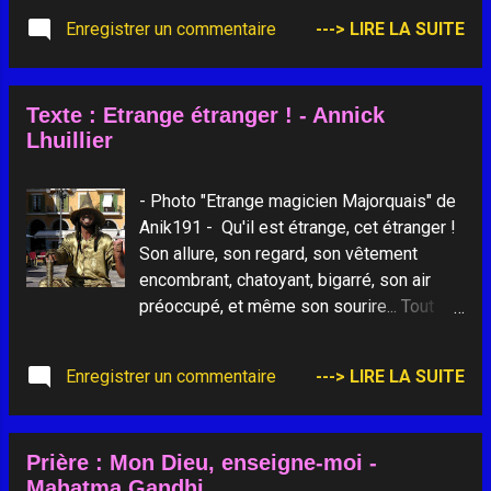
Enregistrer un commentaire
---> LIRE LA SUITE
Texte : Etrange étranger ! - Annick
Lhuillier
- Photo "Etrange magicien Majorquais" de
Anik191 - Qu'il est étrange, cet étranger !
Son allure, son regard, son vêtement
encombrant, chatoyant, bigarré, son air
préoccupé, et même son sourire... Tout
nous semble bizarre, surprenant,
détonnant et parfois inquiétant, face à ce
Enregistrer un commentaire
---> LIRE LA SUITE
mal aimé des rumeurs médiatiques. Mais
n'est-ce pas le lot de tout les étrangers
de tous les continents ? Moi-même,
Prière : Mon Dieu, enseigne-moi -
quand je m'évade au pays du soleil, ou
Mahatma Gandhi
celui du travail, Comment suis-je perçue ?