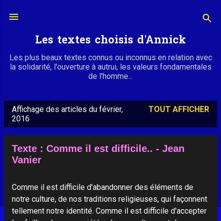
Accéder au contenu principal
Les textes choisis d'Annick
Les plus beaux textes connus ou inconnus en relation avec
la solidarité, l'ouverture à autrui, les valeurs fondamentales
de l'homme...
Affichage des articles du février,
TOUT AFFICHER
A
2016
r
t
Texte : Comme il est difficile.. - Jean
i
Vanier
c
l
Comme il est difficile d'abandonner des éléments de
e
notre culture, de nos traditions religieuses, qui façonnent
tellement notre identité. Comme il est difficile d'accepter
s