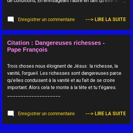
de conditions, En envisageant l'autre en tant qu'être libre,
Libre de donner ce qu'il veut. La vie, c'est le risque du
bonheur, C'est-à-dire cette recherche, sans cesse
Enregistrer un commentaire
---> LIRE LA SUITE
approfondie, De ce que l'on est vraiment au fond de son
cœur. C'est non pas tant vouloir posséder que vouloir
être... Être quelqu'un, c'est le risque de la souffrance,
Citation : Dangereuses richesses -
Aussi parce que la vie ne nous ménage pas toujours, Ne
Pape François
nous protège pas toujours, Et parce que refuser de
souffrir, C'est aussi refuser de vivre vraiment, C'est
oublier de prendre des risques, Et oublier de conduire
Trois choses nous éloignent de Jésus : la richesse, la
son cœur au combat. Chaque jour - avec son lot de
vanité, l’orgueil. Les richesses sont dangereuses parce
bonheur et de tracas, De joies et de soucis, de rencontre
qu’elles conduisent à la vanité et au fait de se croire
et de solitudes, Es...
important. Alors cela te monte à la tête et tu t’égares.
____________________
Enregistrer un commentaire
---> LIRE LA SUITE