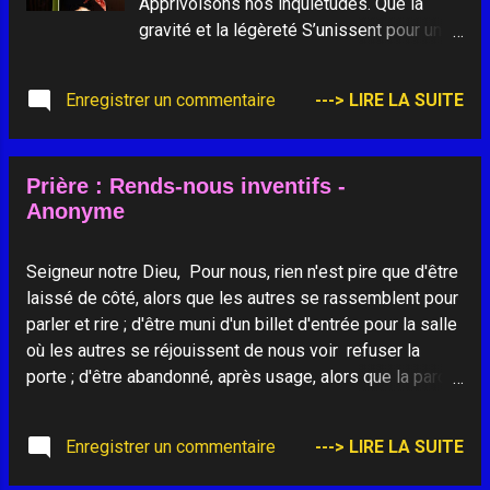
Apprivoisons nos inquiétudes. Que la
gravité et la légèreté S’unissent pour un
pas de danse, Au rythme de l’amour. Pour
cet an neuf, A chaque heure sa musique, A
Enregistrer un commentaire
---> LIRE LA SUITE
chaque fleur son parfum, A chaque
rencontre sa couleur, A chaque jour sa
surprise, A chaque instant son sourire. Le
Prière : Rends-nous inventifs -
temps qui passe ne peut user ce qui
Anonyme
toujours se crée.
Seigneur notre Dieu, Pour nous, rien n'est pire que d'être
laissé de côté, alors que les autres se rassemblent pour
parler et rire ; d'être muni d'un billet d'entrée pour la salle
où les autres se réjouissent de nous voir refuser la
porte ; d'être abandonné, après usage, alors que la parole
avait été donnée de ne jamais reprendre l'amour ! Rien
n'est pire que d'être écarté comme quelqu'un qui n'a plus
Enregistrer un commentaire
---> LIRE LA SUITE
de part à la fête commune et comme quelqu'un dont il n'y
a plus rien à recevoir. Il n'y a rien de pire, Seigneur Dieu,