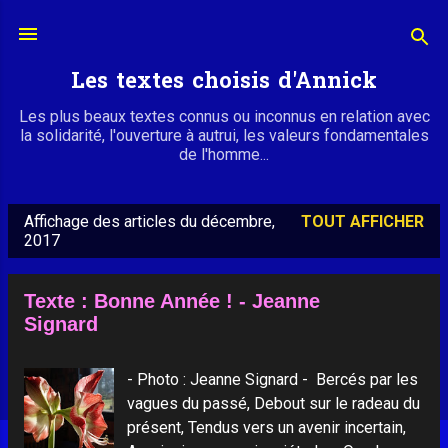
Accéder au contenu principal
Les textes choisis d'Annick
Les plus beaux textes connus ou inconnus en relation avec
la solidarité, l'ouverture à autrui, les valeurs fondamentales
de l'homme...
Affichage des articles du décembre,
TOUT AFFICHER
A
2017
r
t
Texte : Bonne Année ! - Jeanne
i
Signard
c
l
- Photo : Jeanne Signard - Bercés par les
e
vagues du passé, Debout sur le radeau du
présent, Tendus vers un avenir incertain,
s