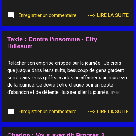
Enregistrer un commentaire
---> LIRE LA SUITE
Texte : Contre l'insomnie - Etty
Hillesum
Relâcher son emprise crispée sur la journée : Je crois
que jusque dans leurs nuits, beaucoup de gens gardent
serré dans leurs griffes avides ou affamées un morceau
de la journée. Ce devrait être chaque soir un geste
d'abandon et de détente : laisser aller la journée, avec
tout ce qu'elle a comporté. Et se résigner à laisser tout
ce qu'on n'a pas pu mener à bien, en sachant qu'une
Enregistrer un commentaire
---> LIRE LA SUITE
nouvelle journée va venir. Il faut aborder la nuit avec les
mains vides, ouvertes, dont on a laissé la journée glisser.
Alors seulement on peut vraiment se reposer. Et dans
Citation : Vous avez dit Progrès ? -
ces mains vides et reposées, qui n'ont rien souhaité