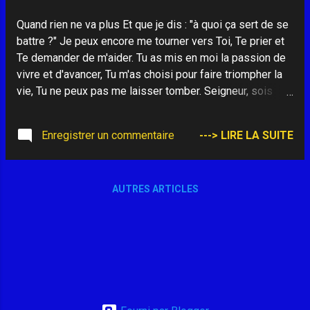
Quand rien ne va plus Et que je dis : "à quoi ça sert de se
battre ?" Je peux encore me tourner vers Toi, Te prier et
Te demander de m'aider. Tu as mis en moi la passion de
vivre et d'avancer, Tu m'as choisi pour faire triompher la
vie, Tu ne peux pas me laisser tomber. Seigneur, sois
mon réconfort, Apporte-moi cette bouffée d'espérance
Qui me soutiendra toute la journée. Tu es mon
Enregistrer un commentaire
---> LIRE LA SUITE
compagnon d'attente des jours meilleurs. Avec Toi je
reprendrai la route de la vie Et sans fin, je proclamerai
Ton amour.
AUTRES ARTICLES