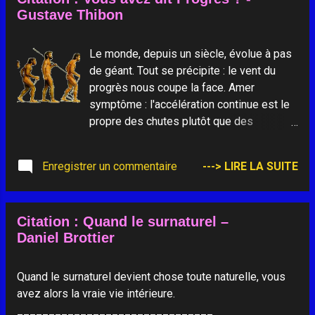
Gustave Thibon
retenir et où il n'y a plus un seul désir, on reçoit en se
réveillant, une nouvelle journée.
Le monde, depuis un siècle, évolue à pas
de géant. Tout se précipite : le vent du
progrès nous coupe la face. Amer
symptôme : l'accélération continue est le
propre des chutes plutôt que des
ascensions.
______________________________
Enregistrer un commentaire
---> LIRE LA SUITE
Citation : Quand le surnaturel –
Daniel Brottier
Quand le surnaturel devient chose toute naturelle, vous
avez alors la vraie vie intérieure.
_______________________________