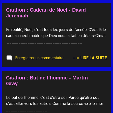
que les paroles et les regards absents, par lesquels on
Citation : Cadeau de Noël - David
déclare le délaissement ! C'est pourquoi nous te prions,
Jeremiah
toi qui ne pousses personne de côté et qui déclares ta
tendresse à tous ceux qui cherchent à vivre : apprends-
nous à déclarer de notre présence, ceux qu'on a murés
En réalité, Noël, c’est tous les jours de l’année. C’est là le
dans l'oubli. Avec l'Évangile de Jésus de Nazareth, fais-
cadeau inestimable que Dieu nous a fait en Jésus-Christ
nous inventer les mots et les gestes qui décla...
_________________________________
Enregistrer un commentaire
---> LIRE LA SUITE
Citation : But de l'homme - Martin
Gray
Le but de l’homme, c’est d’être soi. Parce qu’être soi,
c’est aller vers les autres. Comme la source va à la mer.
__________________