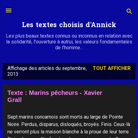
Accéder au contenu principal
Les textes choisis d'Annick
Les plus beaux textes connus ou inconnus en relation avec
la solidarité, l'ouverture à autrui, les valeurs fondamentales
de l'homme...
Affichage des articles du septembre,
TOUT AFFICHER
A
2013
r
t
Texte : Marins pêcheurs - Xavier
i
Grall
c
l
Sept marins concarnois sont morts au large de Pointe
e
Noire. Perdus, disparus, disloqués, broyés. Finis. Ceux-là
ne verront plus la maison blanche à la proue de leur terre.
s