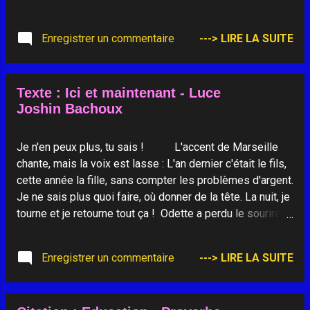
laisser le moulin en faire de la farine.
_______________________________
Enregistrer un commentaire
---> LIRE LA SUITE
Texte : Ici et maintenant - Luce
Joshin Bachoux
Je n'en peux plus, tu sais ! L'accent de Marseille
chante, mais la voix est lasse : L'an dernier c'était le fils,
cette année la fille, sans compter les problèmes d'argent.
Je ne sais plus quoi faire, où donner de la tête. La nuit, je
tourne et je retourne tout ça ! Odette a perdu le sourire
qui l'avait jusqu'alors aidée à traverser la vie. Je la
connais depuis vingt ans, j’aime son courage et son
Enregistrer un commentaire
---> LIRE LA SUITE
humour, elle est chrétienne et nous avons souvent parlé
de nos engagements respectifs. Alors, continue-t-elle,
toi qui es bouddhiste, donne-moi un conseil, quelque