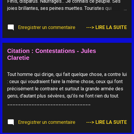
Finis, disparus. Naufragés... Je connais ce peuple. Ses
joies brillantes, ses peines muettes. Touristes qui
passez par Trégunc, Trévignon, Moëlan, Doélan, s'il vous
plaît, ne cherchez pas les masures pittoresques. Les
Enregistrer un commentaire
---> LIRE LA SUITE
marins les ont désertées. Leurs demeures sont de ce
temps, comme est de ce temps leur amour de la vie. Et
ramassez vos appareils photos : Vous blesseriez ces
Citation : Contestations - Jules
hommes à les prendre pour des êtres de l'âge de pierre.
Claretie
Ils sont d'aujourd'hui. Seule, éternelle, la dureté de leur
existence. Comme le bruit de la mer dans le rideau des
fenêtres. Vous verrez tout à la télé, hormis les heurs et
Tout homme qui dirige, qui fait quelque chose, a contre lui
les malheurs de tant de matelots, de tant de capitaines. ...
: ceux qui voudraient faire la même chose, ceux qui font
C'est faire injure à ceux qui affrontent et la lame et le
précisément le contraire et surtout la grande armée des
vent que de ne voir l'océan que par la lorgnette de la...
gens, d'autant plus sévères, qu'ils ne font rien du tout.
_______________________________
Enregistrer un commentaire
---> LIRE LA SUITE