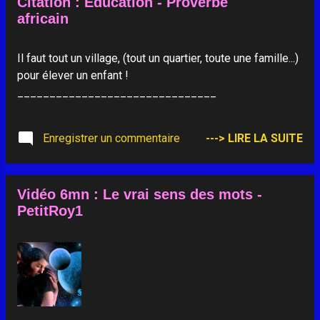
Citation : Education - Proverbe
chose qui m'aide. Je regarde son visage fatigué : "Ici et
africain
maintenant...", voilà ! Ici et maintenant ? Qu'est-ce que tu
veux dire ? Vois-tu, sur les problèmes réels, nous
rajoutons notre souci : nous nous racontons des histoires
Il faut tout un village, (tout un quartier, toute une famille...)
sur les catastrophes qui vont arriver, nous construisons
pour élever un enfant !
des scénarios basés sur notre peur. Le jour, la nuit, notre
_______________________________
esprit s'agite ...
Enregistrer un commentaire
---> LIRE LA SUITE
Vidéo 6mn : Le vrai sens des mots -
PetitRoy1