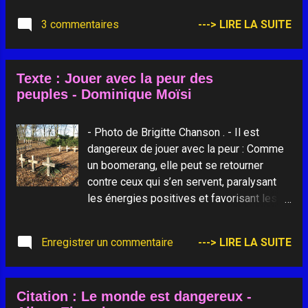
conséquences funestes : la peur et la désespérance
3 commentaires
---> LIRE LA SUITE
saisissent les cœurs de nombreuses personnes même
dans les pays dits riches ; la joie de vivre s’amenuise ;
l’indécence et la violence prennent de l’ampleur ; et la
Texte : Jouer avec la peur des
pauvreté devient plus criante. Il faut lutter pour vivre, et
peuples - Dominique Moïsi
pour vivre souvent indignement. L’une des causes de la
crise financière se trouve dans le rapport que nous
entretenons avec l’argent, et dans notre acceptation de
- Photo de Brigitte Chanson . - Il est
son empire sur nos êtres et nos sociétés. L’origine
dangereux de jouer avec la peur : Comme
première de cette situation vient d’une profonde crise
un boomerang, elle peut se retourner
anthropologique : la négation de la primauté de l’homme !
contre ceux qui s’en servent, paralysant
On s’est créé...
les énergies positives et favorisant les
énergies négatives [qui détruisent tout ce
qu’on voulait protéger].
Enregistrer un commentaire
---> LIRE LA SUITE
Citation : Le monde est dangereux -