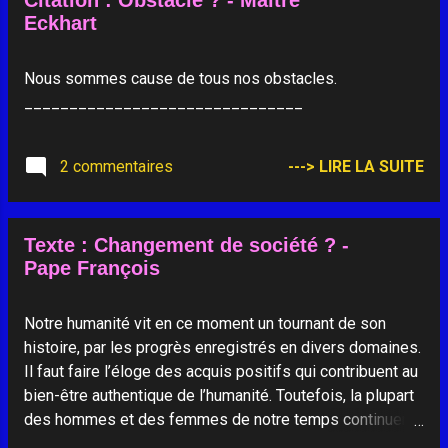
Citation : Obstacle ? - Maître
soit croyant ou non, elle devient espérance, cette vertu
Eckhart
majeure capable de sauver le monde. Elle se présente
comme une véritable attitude existentielle, une manière
d’être en profondeur. - Extrait de "Prenez-moi tout,
Nous sommes cause de tous nos obstacles.
mais laissez-moi l'extase" -
_______________________________
2 commentaires
---> LIRE LA SUITE
Texte : Changement de société ? -
Pape François
Notre humanité vit en ce moment un tournant de son
histoire, par les progrès enregistrés en divers domaines.
Il faut faire l’éloge des acquis positifs qui contribuent au
bien-être authentique de l’humanité. Toutefois, la plupart
des hommes et des femmes de notre temps continuent
de vivre dans une précarité quotidienne aux