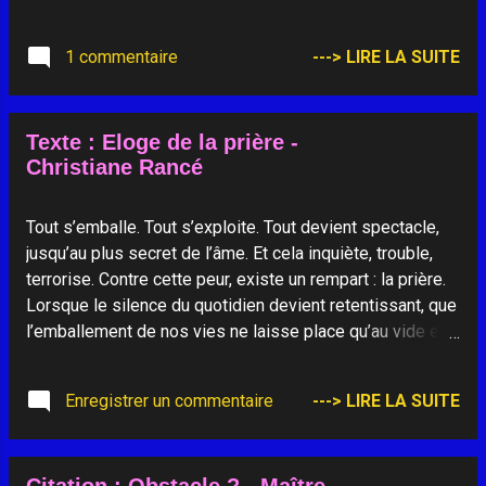
1 commentaire
---> LIRE LA SUITE
Texte : Eloge de la prière -
Christiane Rancé
Tout s’emballe. Tout s’exploite. Tout devient spectacle,
jusqu’au plus secret de l’âme. Et cela inquiète, trouble,
terrorise. Contre cette peur, existe un rempart : la prière.
Lorsque le silence du quotidien devient retentissant, que
l’emballement de nos vies ne laisse place qu’au vide et à
la solitude, alors on se tourne vers l’autre, cet au-delà de
nous, alors on prie. On entre en soi, on médite, on
Enregistrer un commentaire
---> LIRE LA SUITE
contemple et, dans le seul langage du coeur, on
demande, on supplie, on implore, on remercie. La prière
est pur acte intérieur. Au-delà de toute religion. Que l’on