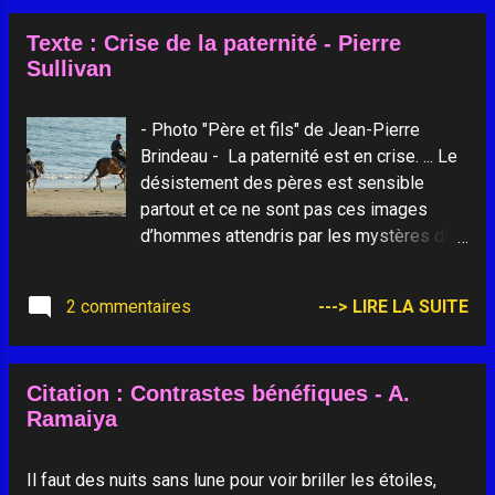
Texte : Crise de la paternité - Pierre
Sullivan
- Photo "Père et fils" de Jean-Pierre
Brindeau - La paternité est en crise. ... Le
désistement des pères est sensible
partout et ce ne sont pas ces images
d’hommes attendris par les mystères de
la maternité, ces "hommes-mère" que la
psychologie et la publicité "bobo"
2 commentaires
---> LIRE LA SUITE
cherchent conjointement à nous vendre,
qui nous rassurent. Qui va décider du
monde s’il n’y a plus de pères ? S’il n’y a
Citation : Contrastes bénéfiques - A.
plus que des assistants-maternels ? ...
Ramaiya
Il faut des nuits sans lune pour voir briller les étoiles,