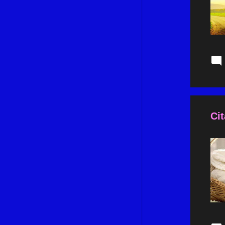
août 2021
9
juillet 2021
10
juin 2021
9
mai 2021
9
avril 2021
10
mars 2021
11
février 2021
11
Cit
janvier 2021
9
décembre 2020
10
novembre 2020
14
octobre 2020
9
septembre 2020
8
août 2020
7