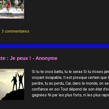
3 commentaires
te : Je peux ! - Anonyme
Si tu te crois battu, tu le seras Si tu n'oses ja
croyant incapable, Il est presque certain que 
perdre, tu as perdu, Car, dans le monde, on 
confiance en soi Tout dépend de son état d'esp
gagnées Ni par les plus forts, ni les plus rap
pensant toujours : "je peux !"