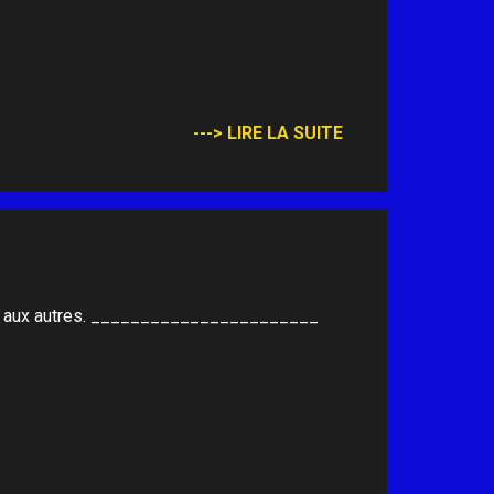
---> LIRE LA SUITE
ure aux autres. _______________________