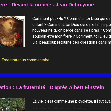
ère : Devant la crèche - Jean Debruynne
Comment peux-tu ? Comment, toi Dieu qui es si
enfant ? Comment, toi Dieu qui es à l’infini, 
nouveau-né qu’on berce dans ses bras ? Comm
soudain être mon frère ? Comment, toi Dieu q
J’ai beaucoup retourné ces questions dans ma
ne saurai donc jamais comment… Mais à Noël
dit pourquoi. Il m’a dit : il n’y a que l’Amo
Enregistrer un commentaire
Tableau "La nativité" de Boucher
ation : La fraternité - D'après Albert Einstein
La vie, c’est comme une bicyclette, il faut ava
________________________