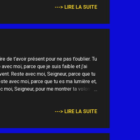
---> LIRE LA SUITE
e de t’avoir présent pour ne pas t’oublier. Tu
 avec moi, parce que je suis faible et j’ai
vent. Reste avec moi, Seigneur, parce que tu
Reste avec moi, parce que tu es ma lumière et,
ec moi, Seigneur, pour me montrer ta volonté.
a voix et que je te suive. Reste avec moi,
p et être toujours en ta compagnie. Reste
èle. Reste avec moi, Seigneur, parce que si
---> LIRE LA SUITE
 toi un lieu de consolation, un nid d’amour.
 que le jour décline... Il se fait tard et la
ations, les sécheresses, les croix,...