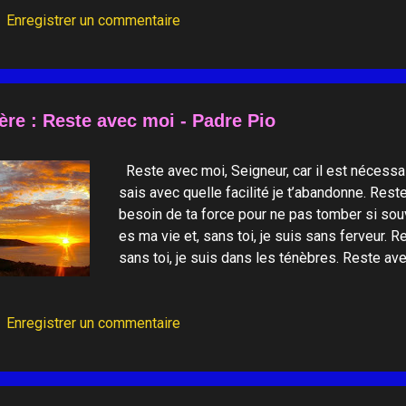
Enregistrer un commentaire
ère : Reste avec moi - Padre Pio
Reste avec moi, Seigneur, car il est nécessair
sais avec quelle facilité je t’abandonne. Reste
besoin de ta force pour ne pas tomber si sou
es ma vie et, sans toi, je suis sans ferveur. 
sans toi, je suis dans les ténèbres. Reste av
Reste avec moi, Seigneur, pour que j’entende t
Seigneur, parce que je désire t’aimer beaucou
Enregistrer un commentaire
avec moi, Seigneur, si tu veux que je sois fid
pauvre que soit mon âme, elle désire être pour
Reste avec moi, Jésus, parce qu’il se fait tard et
mort approche. Je crains les ténèbres, les tent