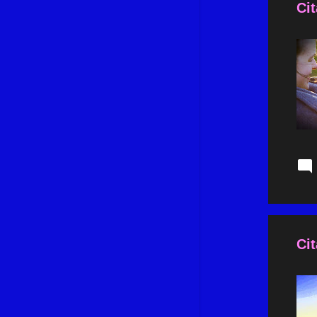
septembre 2022
11
Cit
août 2022
5
juillet 2022
6
juin 2022
7
mai 2022
9
avril 2022
10
mars 2022
12
février 2022
6
janvier 2022
9
décembre 2021
14
Cit
novembre 2021
8
octobre 2021
11
septembre 2021
9