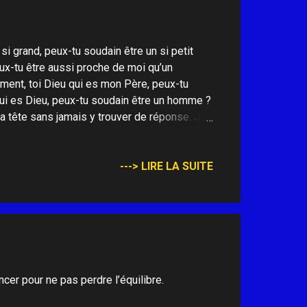
 grand, peux-tu soudain être un si petit
peux-tu être aussi proche de moi qu’un
ent, toi Dieu qui es mon Père, peux-tu
ui es Dieu, peux-tu soudain être un homme ?
 tête sans jamais y trouver de réponse. Je
 au lieu de me dire comment, mon cœur m’a
ur ! Amen ! _________________________
---> LIRE LA SUITE
ncer pour ne pas perdre l’équilibre.