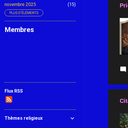
novembre 2025
15
Pri
PLUS D'ÉLÉMENTS
octobre 2025
14
septembre 2025
15
Membres
août 2025
13
juillet 2025
16
juin 2025
14
mai 2025
13
avril 2025
14
mars 2025
15
Flux RSS
février 2025
13
Cit
janvier 2025
15
décembre 2024
14
Thèmes religieux
novembre 2024
13