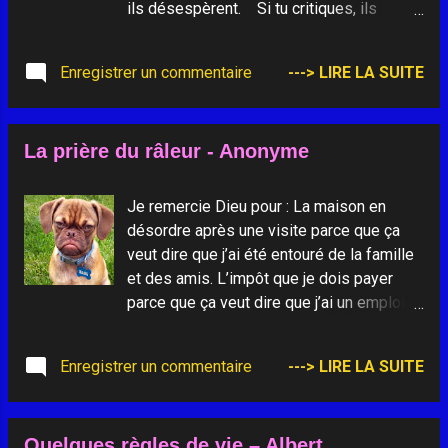
ils désespèrent. Si tu critiques, ils
démolissent. Si tu marches devant, ils te
dépasseront... Si tu donnes ta main, ils
Enregistrer un commentaire
---> LIRE LA SUITE
donneront leur peau... Et si tu pries, alors
ils seront des saints.
La prière du râleur - Anonyme
Je remercie Dieu pour : La maison en
désordre après une visite parce que ça
veut dire que j’ai été entouré de la famille
et des amis. L’impôt que je dois payer
parce que ça veut dire que j’ai un emploi,
de l’argent. Les critiques et le chialage
que j’entends sur les gouvernements
Enregistrer un commentaire
---> LIRE LA SUITE
parce que ça veut dire que je vis dans un
pays où il y a la liberté de parole. La place
libre de stationnement trouvée seulement
Quelques règles de vie – Albert
au fin fond du terrain parce que ça veut