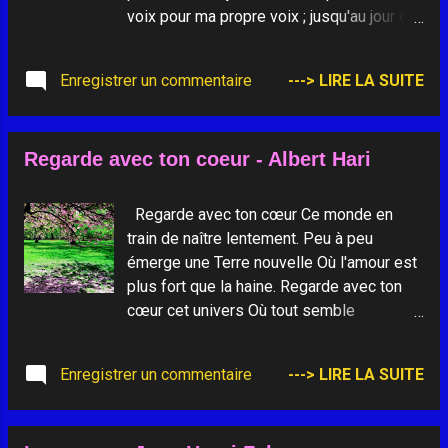
voix pour ma propre voix ; jusqu'au jour où
je me tiendrai devant toi en croyant me
tenir devant un miroir. - Photo "Reflet d'un
Enregistrer un commentaire
---> LIRE LA SUITE
ciel vagabond" de Martine -
Regarde avec ton coeur - Albert Hari
Regarde avec ton cœur Ce monde en
train de naître lentement. Peu à peu
émerge une Terre nouvelle Où l'amour est
plus fort que la haine. Regarde avec ton
cœur cet univers Où tout semble
condamné à mourir, Comme la belle nature
en automne. Et voilà déjà après l'hiver Les
Enregistrer un commentaire
---> LIRE LA SUITE
signes du printemps. Regarde avec ton
cœur les hommes ; Ils s'efforcent de
poser dans les larmes Les fondements