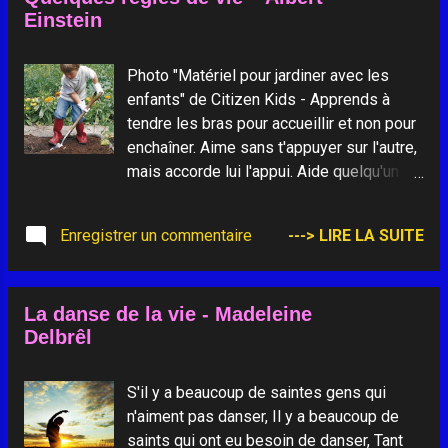
Einstein
dire que je suis encore capable de
marcher. Ma facture de chauffage parce
que ça veut dire que chez moi je suis bien
Photo "Matériel pour jardiner avec les
au chaud. La femme derrière moi à l’église
enfants" de Citizen Kids - Apprends à
qui murmure toujours parce que ça veut
tendre les bras pour accueillir et non pour
dire que je ne suis pas sourd. Le bruit du
enchaîner. Aime sans t'appuyer sur l'autre,
réveil matin au lever parce que ça veut
mais accorde lui l'appui. Aide quelqu'un à
dire que je suis encore vivant.
planter des fleurs au lieu d'attendre qu'on
t'offre un bouquet. Rappelle-toi que
Enregistrer un commentaire
---> LIRE LA SUITE
chacun est unique et a une valeur infinie.
Ne cultive jamais la vengeance: elle
engendre la haine. Seul le pardon permet à
La danse de la vie - Madeleine
l'homme d'évoluer. Ne juge pas. Prends
Delbrêl
les autres comme ils sont et non pas
comme tu voudrais qu'ils soient. Tu ne
pourras jamais progresser si tu ne passes
S'il y a beaucoup de saintes gens qui
pas par les portes de la tolérance. Donne
n'aiment pas danser, Il y a beaucoup de
l'exemple dans la vie de tous les jours,
saints qui ont eu besoin de danser, Tant