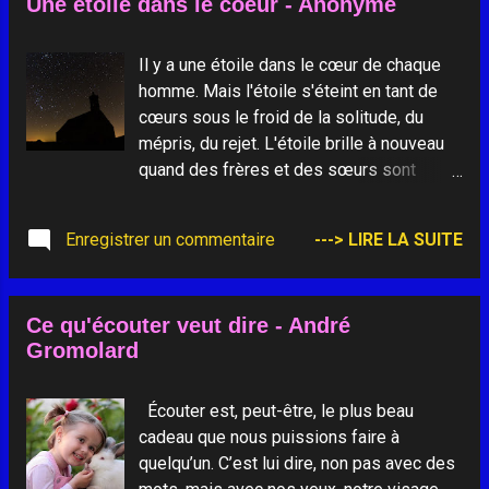
Une étoile dans le coeur - Anonyme
guerre - autant que la variole - ne vous
paraît-elle pas une épidémie qui ne
semble pas du tout se localiser ni
Il y a une étoile dans le cœur de chaque
s'atténuer ? Chaque fois que la guerre
homme. Mais l'étoile s'éteint en tant de
avance, qui est-ce qui recule ? C'est le
cœurs sous le froid de la solitude, du
développement. Et chaque fois que des
mépris, du rejet. L'étoile brille à nouveau
avions, fournis à prix d'or par les pays
quand des frères et des sœurs sont
confortables, déversent des bombes sur
relevés dans leur humanité, quand leur
un village, qui est-ce qui paie ? Ce sont
dignité est à nouveau reconnue. Alors, la
Enregistrer un commentaire
---> LIRE LA SUITE
encore les plus pauvres. Dans les
nuit perd de son pouvoir sur la terre.
cinémas de mon quartier, on passe trois
L'étoile brille à nouveau quand le dialogue
nouveaux films. Tous les trois font
est renoué, quand la fraternité grandit,
ruisseler interminablement le sang sur
Ce qu'écouter veut dire - André
quand les mains s'ouvrent pour le partage.
l'écran : ils ne détaillen...
Gromolard
Alors, le jour commence à danser sur la
nuit. L'étoile brille à nouveau quand,
humblement, avec persévérance,
Écouter est, peut-être, le plus beau
quelques fragments de lumière jaillissent
cadeau que nous puissions faire à
de nos lèvres et de nos mains. Alors, le
quelqu’un. C’est lui dire, non pas avec des
sourire de Dieu commence à renaître.