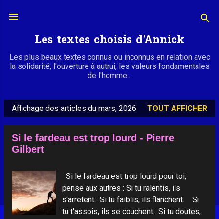
Accéder au contenu principal
Les textes choisis d'Annick
Les plus beaux textes connus ou inconnus en relation avec
la solidarité, l'ouverture à autrui, les valeurs fondamentales
de l'homme...
Affichage des articles du mars, 2026
TOUT AFFICHER
A
r
Si le fardeau est trop lourd - Pierre
t
Gilbert
i
c
Si le fardeau est trop lourd pour toi,
l
pense aux autres : Si tu ralentis, ils
e
s'arrêtent. Si tu faiblis, ils flanchent. Si
s
tu t'assois, ils se couchent. Si tu doutes,