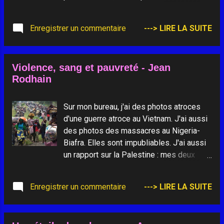
les graines de la révolte ou de la
désespérance.
Enregistrer un commentaire
---> LIRE LA SUITE
_____________________________ -
Photo "Cueillette de pommes" de Olivier
Bataille -
Violence, sang et pauvreté - Jean
Rodhain
Sur mon bureau, j'ai des photos atroces
d'une guerre atroce au Vietnam. J'ai aussi
des photos des massacres au Nigeria-
Biafra. Elles sont impubliables. J'ai aussi
un rapport sur la Palestine : mes deux
amis de la Croix-Rouge ... sont à l'hôpital,
criblés de balles… Or, quand il y a un seul
Enregistrer un commentaire
---> LIRE LA SUITE
cas de variole, on ferme les aérodromes
et on vaccine à tour de bras tous les
passagers. Danger d'épidémie. Et la