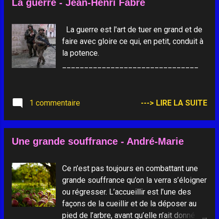
La guerre - Jean-Henri Fabre
d'un monde meilleur. Et déjà brille dans
leurs yeux Un avenir de justice et de Paix.
Regarde avec ton cœur les peuples De
La guerre est l'art de tuer en grand et de
toutes races, langues et cultures. Certains
faire avec gloire ce qui, en petit, conduit à
essaient d'abattre Ces murs de haine Que
la potence.
d'autres ont édifiés par peur. L'amour seul
_______________________________
aura le dernier mot. Regarde avec ton
cœur tous les baptisés, Ils sont nombreux
sur les registres, Mais leur foi d'hommes
1 commentaire
---> LIRE LA SUITE
s'est endormie. Réveille, Seigneur, la
volonté des croyants. Redonne-leur le
dynamisme de Ton Esprit. - "Prières pour
Une grande souffrance - André-Marie
les incontournables de la vie" (Ed. du
Signe, 200...
Ce n’est pas toujours en combattant une
grande souffrance qu’on la verra s’éloigner
ou régresser. L’accueillir est l’une des
façons de la cueillir et de la déposer au
pied de l’arbre, avant qu’elle n’ait donné