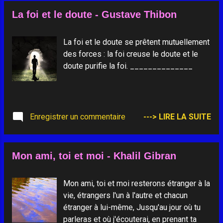
peu envie d'autre chose, Vous avez
toujours en avant. Elle nous projette
inventé Saint François, Et vous en avez
La foi et le doute - Gustave Thibon
chacun à son rythme. Et le fleuve devient
fait votre jongleur. A nous de nous laisser
la mer. La chrysalide abandonne son
inventer Pour ...
cocon pour devenir papillon de liberté. "A
La foi et le doute se prêtent mutuellement
moins qu'il ne meure, le grain ne porte pas
des forces : la foi creuse le doute et le
de fruit " 1 . Il nous faut quitter un jour
doute purifie la foi. ______________
notre manteau d'hiver, pour vivre un
printemps nouveau. "La vie ne nous est
pas ôtée. Elle est transformée" 2 .
Finalement, la mort n'existe pas. Bien sûr,
Enregistrer un commentaire
---> LIRE LA SUITE
il y a la mort corporelle qui fait souffrir et
pleurer mais ce n'est pas la mort
spirituelle. La mort est une porte, un
Mon ami, toi et moi - Khalil Gibran
passage, vers le pays de ...
Mon ami, toi et moi resterons étranger à la
vie, étrangers l'un à l'autre et chacun
étranger à lui-même, Jusqu'au jour où tu
parleras et où j'écouterai, en prenant ta