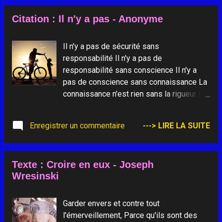
pour être brillant, radieux, talentueux et
Citation : Il n'y a pas - Anonyme
merveilleux ?" En fait, qui êtes-vous pour
ne pas l’être ? Vous restreindre et vivre
petit ne rend pas service au monde.
Il n'y a pas de sécurité sans
L’illumination n’est pas de vous rétrécir
responsabilité Il n'y a pas de
pour éviter d'insécuriser les autres, Nous
responsabilité sans conscience Il n'y a
sommes tous voués à briller comme le
pas de conscience sans connaissance La
sont les enfants. Ce n’est pas le sort de
connaissance n'est rien sans la rigueur Il
quelques uns d’entre nous, c’est le sort de
n'y a donc pas de place pour le hasard ou
tout un chacun. Et quand nous laissons
la négligence ______________________
Enregistrer un commentaire
---> LIRE LA SUITE
notre propre lumière briller, nous offrons
Photo : Père et fils
aux autres la permission de faire de
même … ____________ Pjhoto Saine
lumière
Texte : Croire en eux - Joseph
Wresinski
Garder envers et contre tout
l'émerveillement, Parce qu'ils sont des