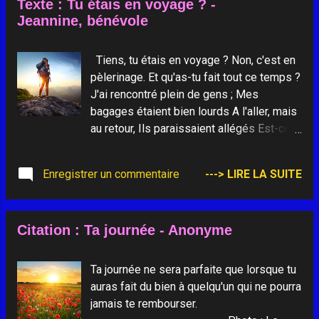
Texte : Tu étais en voyage ? -
Jeannine, bénévole
Tiens, tu étais en voyage ? Non, c'est en
pèlerinage. Et qu'as-tu fait tout ce temps ?
J'ai rencontré plein de gens ; Mes
bagages étaient bien lourds A l'aller, mais
au retour, Ils paraissaient allégés Est-ce
ce que j'ai déposé ? J'ai rencontré tant
d'amour ! On ne peut pas rester sourd…
Enregistrer un commentaire
---> LIRE LA SUITE
Les peines et les joies partagées, Je les
savoure en secret... Je suis venue voir
Marie Et tout près d'elle, j'ai souri Ici, tout
Citation : Ta journée - Anonyme
était magnifique... Merci au Secours
Catholique ! __________________ Photo
: Pélerinage
Ta journée ne sera parfaite que lorsque tu
auras fait du bien à quelqu'un qui ne pourra
jamais te rembourser.