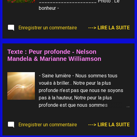
_____________________ Photo : Le
bonheur -
Enregistrer un commentaire
---> LIRE LA SUITE
Texte : Peur profonde - Nelson
Mandela & Marianne Williamson
- Saine lumière - Nous sommes tous
voués à briller… Notre peur la plus
profonde n’est pas que nous ne soyons
pas à la hauteur, Notre peur la plus
profonde est que nous sommes
puissants au delà de toute limite, C’est
notre propre lumière et non pas notre
Enregistrer un commentaire
---> LIRE LA SUITE
obscurité qui nous effraie le plus. Nous
nous posons la question : "Qui suis-je