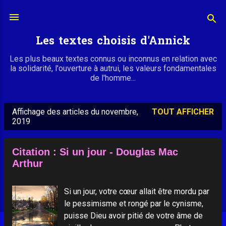
Accéder au contenu principal
Les textes choisis d'Annick
Les plus beaux textes connus ou inconnus en relation avec
la solidarité, l'ouverture à autrui, les valeurs fondamentales
de l'homme...
Affichage des articles du novembre,
TOUT AFFICHER
A
2019
r
t
Citation : Si un jour - Douglas Mac
i
Arthur
c
l
Si un jour, votre cœur allait être mordu par
e
le pessimisme et rongé par le cynisme,
puisse Dieu avoir pitié de votre âme de
s