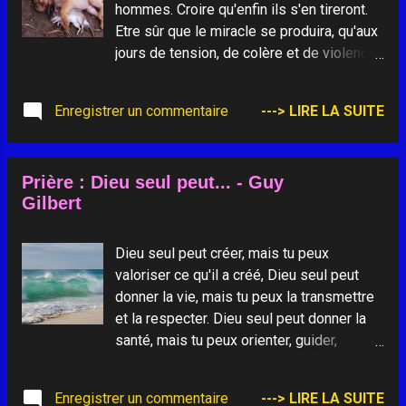
hommes. Croire qu'enfin ils s'en tireront.
Etre sûr que le miracle se produira, qu'aux
jours de tension, de colère et de violence,
succéderont, de plus en plus rapprochés,
les jours de compréhension, d'échange et
Enregistrer un commentaire
---> LIRE LA SUITE
d'affection. En être certain, parce qu'ils
sont des hommes. C'est cela lutter contre
la misère. Croire envers et contre tout que
Prière : Dieu seul peut... - Guy
c'est vrai et qu'ils réaliseront leur
Gilbert
humanité. Croire qu'ils pourront participer
à l'amour, avec leur cœur si souvent déçu,
bafoué, rejeté, humilié, trahi. Et même, et
Dieu seul peut créer, mais tu peux
pourquoi pas, être certain que leur âme
valoriser ce qu'il a créé, Dieu seul peut
pourra prier. C'est cela lutter contre la
donner la vie, mais tu peux la transmettre
misère. Etre déchiré par leur déchirure,
et la respecter. Dieu seul peut donner la
blessé par leur blessure, meurtri par leur
santé, mais tu peux orienter, guider,
meurtrissure, espérant de leur espérance,
soigner. Dieu seul peut donner la Foi, mais
aimant dans leur amour, priant dans leur
tu peux donner ton témoignage. Dieu seul
Enregistrer un commentaire
---> LIRE LA SUITE
prière, afin de faire face, avec eux, au
peut infuser l'Espérance, mais tu peux