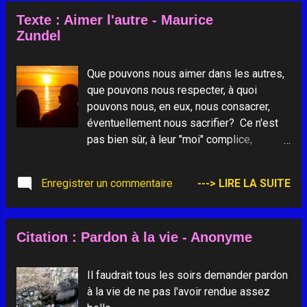
Texte : Aimer l'autre - Maurice
Zundel
Que pouvons nous aimer dans les autres,
que pouvons nous respecter, à quoi
pouvons nous, en eux, nous consacrer,
éventuellement nous sacrifier? Ce n'est
pas bien sûr, à leur "moi" complice,
biologique, animal, passionnel, qui fait
d'eux des esclaves d'eux-mêmes, comme
Enregistrer un commentaire
---> LIRE LA SUITE
nous le sommes si souvent de nous
même. Ce que nous pouvons aimer dans
les autres, c'est leur libération et leur
Citation : Pardon à la vie - Anonyme
grandeur possibles, c'est leur dignité
virtuelle, c'est leur vocation d'être source
et origine, leur capacité de devenir une
Il faudrait tous les soirs demander pardon
valeur, un bien universel irremplaçable.
à la vie de ne pas l'avoir rendue assez