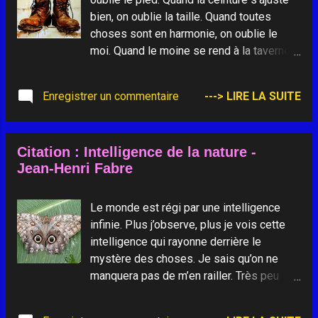
bien, on oublie la taille. Quand toutes
choses sont en harmonie, on oublie le
moi. Quand le moine se rend à la taverne,
la taverne devient sa cellule. Quand
l'ivrogne va en cellule, la cellule devient sa
Enregistrer un commentaire
---> LIRE LA SUITE
taverne.
Citation : Intelligence de la nature -
Jean-Henri Fabre
Le monde est régi par une intelligence
infinie. Plus j’observe, plus je vois cette
intelligence qui rayonne derrière le
mystère des choses. Je sais qu’on ne
manquera pas de m’en railler. Très peu
m’en soucie. On m’arracherait plutôt la
peau que la croyance en Dieu.... Dieu ? Je