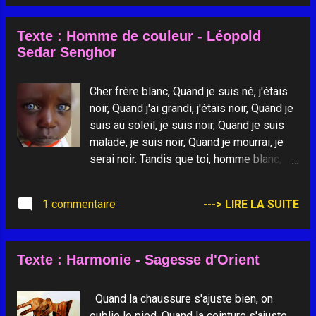
Texte : Homme de couleur - Léopold
Sedar Senghor
Cher frère blanc, Quand je suis né, j'étais
noir, Quand j'ai grandi, j'étais noir, Quand je
suis au soleil, je suis noir, Quand je suis
malade, je suis noir, Quand je mourrai, je
serai noir. Tandis que toi, homme blanc,
Quand tu es né, tu étais rose, Quand tu as
grandi, tu étais blanc, Quand tu vas au
1 commentaire
---> LIRE LA SUITE
soleil, tu es rouge, Quand tu as froid, tu es
bleu, Quand tu as peur, tu es vert, Quand tu
es malade, tu es jaune, Quand tu mourras,
Texte : Harmonie - Sagesse d'Orient
tu seras gris. Alors, de nous deux, Qui est
l'homme de couleur ?
Quand la chaussure s'ajuste bien, on
oublie le pied. Quand la ceinture s'ajuste