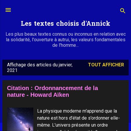
Accéder au contenu principal
Les textes choisis d'Annick
Les plus beaux textes connus ou inconnus en relation avec
la solidarité, l'ouverture à autrui, les valeurs fondamentales
de l'homme...
Affichage des articles du janvier,
TOUT AFFICHER
A
2021
r
t
Citation : Ordonnancement de la
i
nature - Howard Aïken
c
l
La physique moderne m’apprend que la
e
nature est hors d’état de s’ordonner elle-
même. L’univers présente un ordre
s