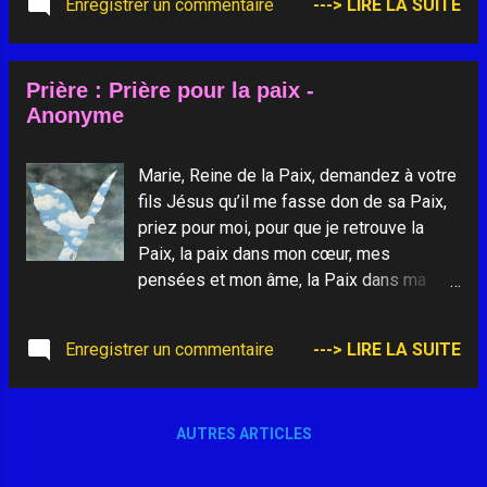
Enregistrer un commentaire
---> LIRE LA SUITE
n’y crois pas : je le vois.
Prière : Prière pour la paix -
Anonyme
Marie, Reine de la Paix, demandez à votre
fils Jésus qu’il me fasse don de sa Paix,
priez pour moi, pour que je retrouve la
Paix, la paix dans mon cœur, mes
pensées et mon âme, la Paix dans ma
famille, la Paix parmi mes proches, la Paix
de Jésus, Jésus, Prince de la Paix, je
Enregistrer un commentaire
---> LIRE LA SUITE
viens vers vous avec Marie, afin de vous
demander en toute humilité de m’accorder
un peu de votre paix. Accordez-moi la paix
AUTRES ARTICLES
intérieure, la paix dans ma famille, la Paix
dans ma vie quotidienne. Donnez la paix à