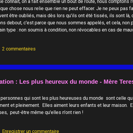
e connait, on a fait ensemble un bout de route, nous comptons l'un 
que chose nous relie que rien ne peut effacer. Je ne peux pas fa
ent être oubliés, mais dès lors qu'ils ont été tissés, ils sont là,
ns debout, c'est parce que nous sommes appelés, et cela, non p
ain type : non soumis à condition, non révocables en cas de mauv
e de définitif sans pour autant nous tenir en laisse... Ils sont u
s ne sont pas forcément visibles, ils se sont tissés lentement, d
2 commentaires
aire entendre, à se rappeler à notre souvenir, ils sont discrets. R
 liens de ce type, rie...
tation : Les plus heureux du monde - Mère Tere
personnes qui sont les plus heureuses du monde sont celle qui
ment et pleinement. Elles aiment leurs enfants et leur maison.
es, peut-être même qu'elles n'ont rien !
Enregistrer un commentaire