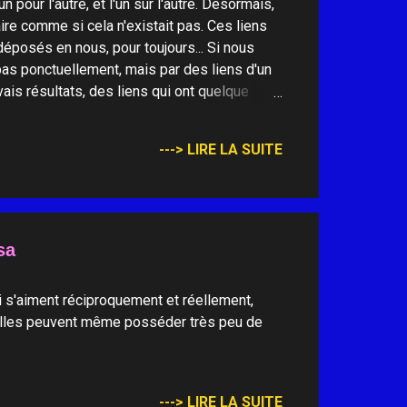
pour l'autre, et l'un sur l'autre. Désormais,
ire comme si cela n'existait pas. Ces liens
 déposés en nous, pour toujours... Si nous
as ponctuellement, mais par des liens d'un
ais résultats, des liens qui ont quelque
ne expression privilégiée de la confiance. Ces
ans le secret, et ne sont pas là sans cesse à
---> LIRE LA SUITE
aison de plus pour ne pas les oublier... Car
sa
 s'aiment réciproquement et réellement,
 Elles peuvent même posséder très peu de
---> LIRE LA SUITE