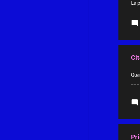
La 
septembre 2022
11
août 2022
5
juillet 2022
6
juin 2022
7
mai 2022
9
Cit
avril 2022
10
mars 2022
12
Quan
___
février 2022
6
janvier 2022
9
décembre 2021
14
novembre 2021
8
octobre 2021
11
Pri
septembre 2021
9