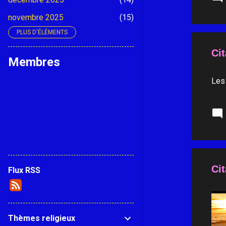
novembre 2025
15
PLUS D'ÉLÉMENTS
octobre 2025
14
Cit
septembre 2025
15
Membres
août 2025
13
Les
juillet 2025
16
juin 2025
14
mai 2025
13
avril 2025
14
mars 2025
15
Cit
Flux RSS
février 2025
13
janvier 2025
15
décembre 2024
14
Thèmes religieux