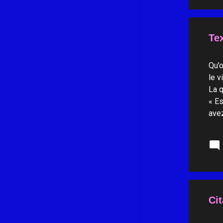
octobre 2023
11
septembre 2023
10
Tex
août 2023
12
juillet 2023
12
Qu’o
juin 2023
11
le v
La q
mai 2023
9
« Es
avril 2023
11
avez
www.
mars 2023
11
février 2023
10
janvier 2023
9
décembre 2022
11
novembre 2022
7
Cit
octobre 2022
11