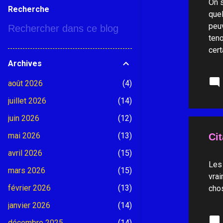
On s
Recherche
quel
peuv
teno
cert
chos
Archives
lien
août 2026
4
se f
sans
juillet 2026
14
juin 2026
12
mai 2026
13
Ci
avril 2026
15
Les 
mars 2026
15
vrai
février 2026
13
chos
janvier 2026
14
décembre 2025
14