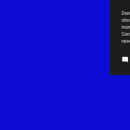
août 2021
9
Donn
juillet 2021
10
chos
mome
juin 2021
9
Conf
mai 2021
9
rais
avril 2021
10
mars 2021
11
février 2021
11
janvier 2021
9
décembre 2020
10
novembre 2020
14
octobre 2020
9
septembre 2020
8
août 2020
7