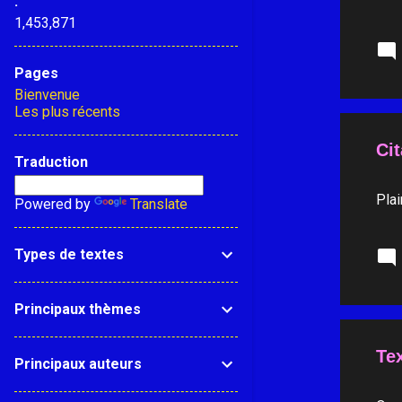
.
e
1,453,871
s
Pages
Bienvenue
Les plus récents
Cit
Traduction
Plai
Powered by
Translate
Types de textes
Principaux thèmes
Tex
Principaux auteurs