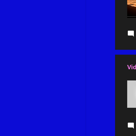
novembre 2024
13
octobre 2024
13
septembre 2024
14
août 2024
13
juillet 2024
14
juin 2024
11
mai 2024
15
Vi
avril 2024
13
mars 2024
12
février 2024
10
janvier 2024
14
décembre 2023
14
novembre 2023
11