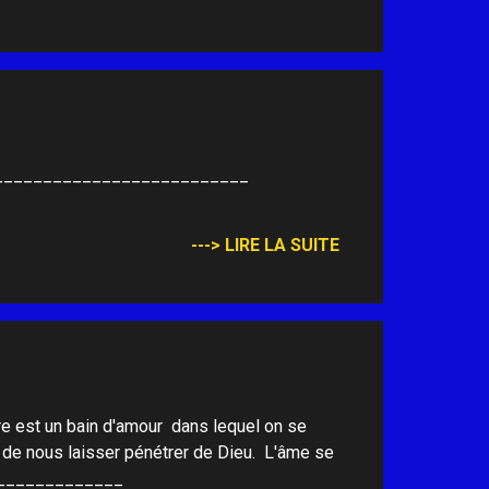
______________________________
---> LIRE LA SUITE
ure est un bain d'amour dans lequel on se
 de nous laisser pénétrer de Dieu. L'âme se
_______________