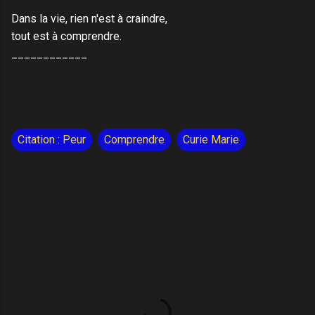
Dans la vie, rien n'est à craindre,
tout est à comprendre.
____________
Citation : Peur
Comprendre
Curie Marie
C
o
m
m
e
n
t
a