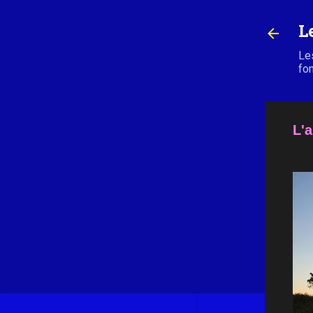
L
Les
fo
L'a