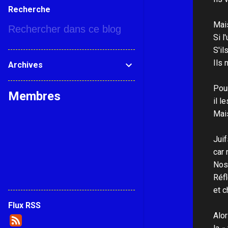
Recherche
Mais
Si l
S'il
Ils 
Archives
Pour
Membres
il l
Mais
Juif
car 
Nos 
Réf
et c
Flux RSS
Alor