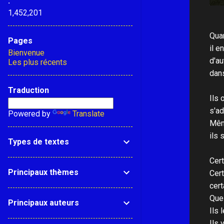
.
1,452,201
Quan
Pages
il e
Bienvenue
d'au
Les plus récents
dans
Traduction
Ils 
s'ad
Powered by
Translate
Même
ils 
Types de textes
Cert
Principaux thèmes
Cert
cert
Quel
Principaux auteurs
Ils 
Ils 